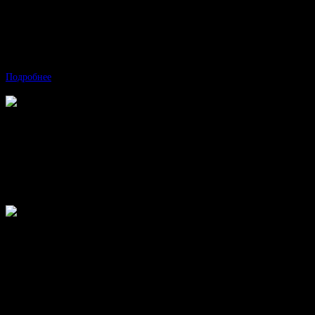
Матчин Константин Павлович
Врач – так себе
Подробнее
Матчин Константин Павлович
Врач – так себе
Подробнее
Матчин Константин Павлович
Врач – так себе
Подробнее